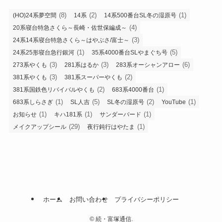
(8)
(2)
(1)
(HO)24系夢空間
14系
14系500番台SL冬の湿原号
(4)
20系寝台特急さくら～長崎・佐世保編成～
(3)
24系14系寝台特急さくら～はやぶさ/富士～
(1)
(5)
24系25形寝台急行銀河
35系4000番台SLやまぐち号
(3)
(3)
(6)
273系やくも
281系はるか
283系オーシャンアロー
(3)
(2)
381系やくも
381系スーパーやくも
(2)
(1)
381系国鉄色リバイバルやくも
683系4000番台
(1)
(5)
(2)
(1)
683系しらさぎ
SL人吉
SL冬の湿原号
YouTube
(1)
(1)
(1)
お知らせ
キハ181系
サンダーバード
(29)
(1)
メイクアップシール
夜行鈍行はやたま
ホーム
お問い合わせ
プライバシーポリシー
©
続・富塚通信.