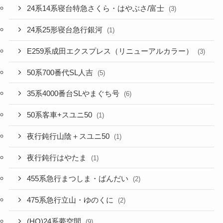
24系14系寝台特急さくら・はやぶさ/富士
(3)
24系25形寝台急行銀河
(1)
E259系成田エクスプレス（リニューアルカラー）
(3)
50系700番代SL人吉
(5)
35系4000番台SLやまぐち号
(6)
50系客車+スユニ50
(1)
夜行鈍行山陰＋スユニ50
(1)
夜行鈍行はやたま
(1)
455系急行まつしま・ばんだい
(2)
475系急行立山・ゆのくに
(2)
(HO)24系夢空間
(9)