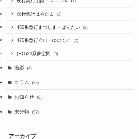
夜行鈍行山陰＋スユニ50
(1)
夜行鈍行はやたま
(1)
455系急行まつしま・ばんだい
(2)
475系急行立山・ゆのくに
(2)
(HO)24系夢空間
(9)
撮影
(4)
コラム
(35)
お知らせ
(6)
未分類
(57)
アーカイブ