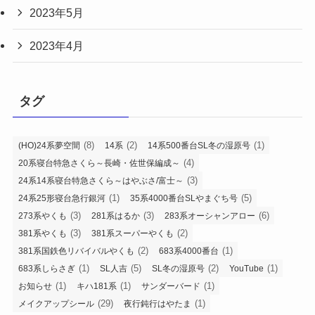
2023年5月
2023年4月
タグ
(8)
(2)
(1)
(HO)24系夢空間
14系
14系500番台SL冬の湿原号
(4)
20系寝台特急さくら～長崎・佐世保編成～
(3)
24系14系寝台特急さくら～はやぶさ/富士～
(1)
(5)
24系25形寝台急行銀河
35系4000番台SLやまぐち号
(3)
(3)
(6)
273系やくも
281系はるか
283系オーシャンアロー
(3)
(2)
381系やくも
381系スーパーやくも
(2)
(1)
381系国鉄色リバイバルやくも
683系4000番台
(1)
(5)
(2)
(1)
683系しらさぎ
SL人吉
SL冬の湿原号
YouTube
(1)
(1)
(1)
お知らせ
キハ181系
サンダーバード
(29)
(1)
メイクアップシール
夜行鈍行はやたま