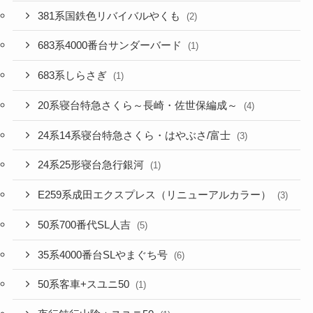
381系国鉄色リバイバルやくも
(2)
683系4000番台サンダーバード
(1)
683系しらさぎ
(1)
20系寝台特急さくら～長崎・佐世保編成～
(4)
24系14系寝台特急さくら・はやぶさ/富士
(3)
24系25形寝台急行銀河
(1)
E259系成田エクスプレス（リニューアルカラー）
(3)
50系700番代SL人吉
(5)
35系4000番台SLやまぐち号
(6)
50系客車+スユニ50
(1)