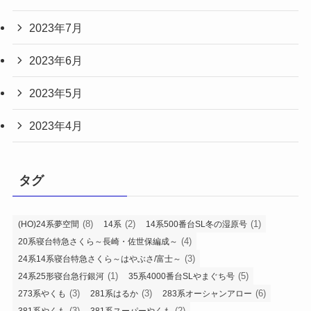
2023年7月
2023年6月
2023年5月
2023年4月
タグ
(8)
(2)
(1)
(HO)24系夢空間
14系
14系500番台SL冬の湿原号
(4)
20系寝台特急さくら～長崎・佐世保編成～
(3)
24系14系寝台特急さくら～はやぶさ/富士～
(1)
(5)
24系25形寝台急行銀河
35系4000番台SLやまぐち号
(3)
(3)
(6)
273系やくも
281系はるか
283系オーシャンアロー
(3)
(2)