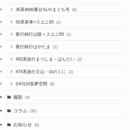
35系4000番台SLやまぐち号
(6)
50系客車+スユニ50
(1)
夜行鈍行山陰＋スユニ50
(1)
夜行鈍行はやたま
(1)
455系急行まつしま・ばんだい
(2)
475系急行立山・ゆのくに
(2)
(HO)24系夢空間
(9)
撮影
(4)
コラム
(35)
お知らせ
(6)