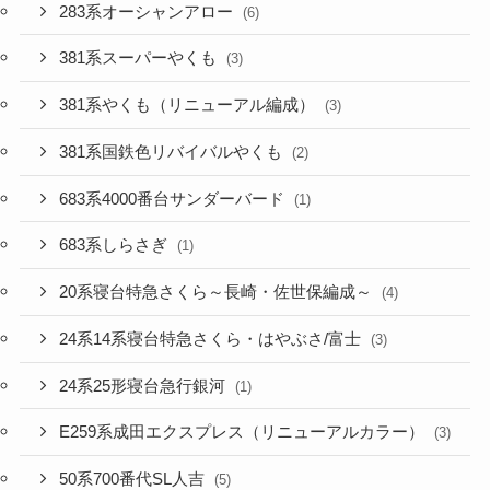
283系オーシャンアロー
(6)
381系スーパーやくも
(3)
381系やくも（リニューアル編成）
(3)
381系国鉄色リバイバルやくも
(2)
683系4000番台サンダーバード
(1)
683系しらさぎ
(1)
20系寝台特急さくら～長崎・佐世保編成～
(4)
24系14系寝台特急さくら・はやぶさ/富士
(3)
24系25形寝台急行銀河
(1)
E259系成田エクスプレス（リニューアルカラー）
(3)
50系700番代SL人吉
(5)