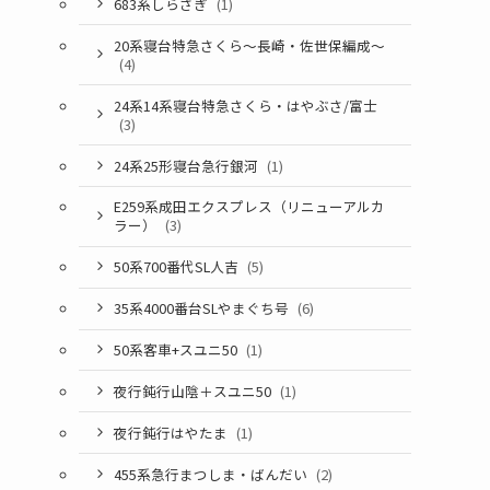
683系しらさぎ
(1)
20系寝台特急さくら～長崎・佐世保編成～
(4)
24系14系寝台特急さくら・はやぶさ/富士
(3)
24系25形寝台急行銀河
(1)
E259系成田エクスプレス（リニューアルカ
ラー）
(3)
50系700番代SL人吉
(5)
35系4000番台SLやまぐち号
(6)
50系客車+スユニ50
(1)
夜行鈍行山陰＋スユニ50
(1)
夜行鈍行はやたま
(1)
455系急行まつしま・ばんだい
(2)