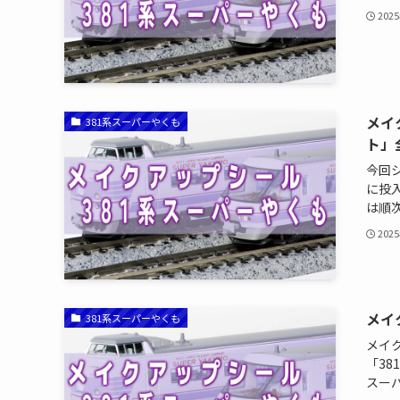
202
メイ
381系スーパーやくも
ト」
今回
に投
は順次
202
メイ
381系スーパーやくも
メイ
「38
スーパ