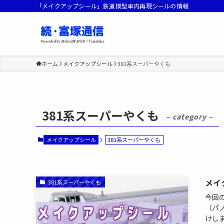
「メイクアップシール」鉄道模型車内再現シールの情報
ホーム
メイクアップシール
381系スーパーやくも
381系スーパーやくも
– category –
メイクアップシール
381系スーパーやくも
メイ
381系スーパーやくも
今回
（パ
けします