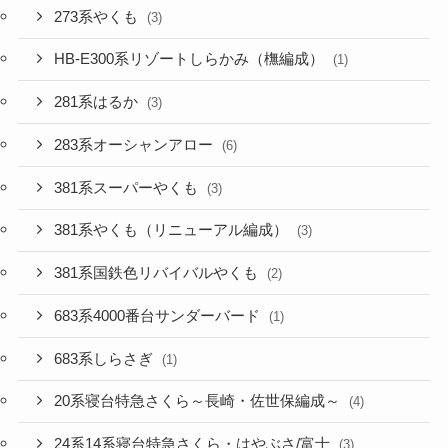
273系やくも
(3)
HB-E300系リゾートしらかみ（橅編成）
(1)
281系はるか
(3)
283系オーシャンアロー
(6)
381系スーパーやくも
(3)
381系やくも（リニューアル編成）
(3)
381系国鉄色リバイバルやくも
(2)
683系4000番台サンダーバード
(1)
683系しらさぎ
(1)
20系寝台特急さくら～長崎・佐世保編成～
(4)
24系14系寝台特急さくら・はやぶさ/富士
(3)