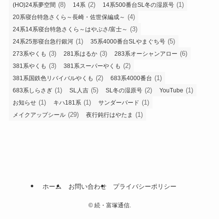
(8)
(2)
(1)
(HO)24系夢空間
14系
14系500番台SL冬の湿原号
(4)
20系寝台特急さくら～長崎・佐世保編成～
(3)
24系14系寝台特急さくら～はやぶさ/富士～
(1)
(5)
24系25形寝台急行銀河
35系4000番台SLやまぐち号
(3)
(3)
(6)
273系やくも
281系はるか
283系オーシャンアロー
(3)
(2)
381系やくも
381系スーパーやくも
(2)
(1)
381系国鉄色リバイバルやくも
683系4000番台
(1)
(5)
(2)
(1)
683系しらさぎ
SL人吉
SL冬の湿原号
YouTube
(1)
(1)
(1)
お知らせ
キハ181系
サンダーバード
(29)
(1)
メイクアップシール
夜行鈍行はやたま
ホーム
お問い合わせ
プライバシーポリシー
©
続・富塚通信.