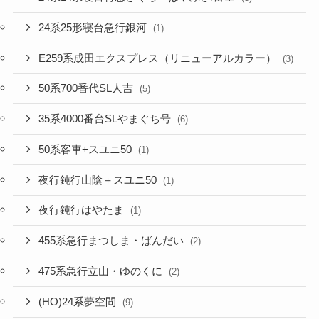
24系25形寝台急行銀河
(1)
E259系成田エクスプレス（リニューアルカラー）
(3)
50系700番代SL人吉
(5)
35系4000番台SLやまぐち号
(6)
50系客車+スユニ50
(1)
夜行鈍行山陰＋スユニ50
(1)
夜行鈍行はやたま
(1)
455系急行まつしま・ばんだい
(2)
475系急行立山・ゆのくに
(2)
(HO)24系夢空間
(9)