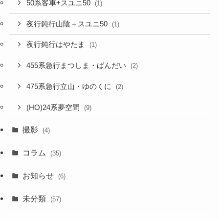
50系客車+スユニ50
(1)
夜行鈍行山陰＋スユニ50
(1)
夜行鈍行はやたま
(1)
455系急行まつしま・ばんだい
(2)
475系急行立山・ゆのくに
(2)
(HO)24系夢空間
(9)
撮影
(4)
コラム
(35)
お知らせ
(6)
未分類
(57)