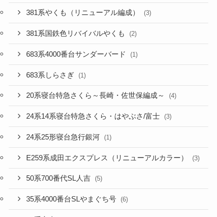
381系やくも（リニューアル編成）
(3)
381系国鉄色リバイバルやくも
(2)
683系4000番台サンダーバード
(1)
683系しらさぎ
(1)
20系寝台特急さくら～長崎・佐世保編成～
(4)
24系14系寝台特急さくら・はやぶさ/富士
(3)
24系25形寝台急行銀河
(1)
E259系成田エクスプレス（リニューアルカラー）
(3)
50系700番代SL人吉
(5)
35系4000番台SLやまぐち号
(6)