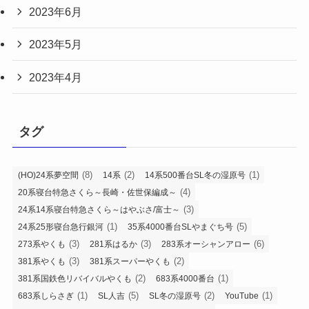
2023年6月
2023年5月
2023年4月
タグ
(8)
(2)
(1)
(HO)24系夢空間
14系
14系500番台SL冬の湿原号
(4)
20系寝台特急さくら～長崎・佐世保編成～
(3)
24系14系寝台特急さくら～はやぶさ/富士～
(1)
(5)
24系25形寝台急行銀河
35系4000番台SLやまぐち号
(3)
(3)
(6)
273系やくも
281系はるか
283系オーシャンアロー
(3)
(2)
381系やくも
381系スーパーやくも
(2)
(1)
381系国鉄色リバイバルやくも
683系4000番台
(1)
(5)
(2)
(1)
683系しらさぎ
SL人吉
SL冬の湿原号
YouTube