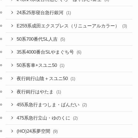
24系25形寝台急行銀河
(1)
E259系成田エクスプレス（リニューアルカラー）
(3)
50系700番代SL人吉
(5)
35系4000番台SLやまぐち号
(6)
50系客車+スユニ50
(1)
夜行鈍行山陰＋スユニ50
(1)
夜行鈍行はやたま
(1)
455系急行まつしま・ばんだい
(2)
475系急行立山・ゆのくに
(2)
(HO)24系夢空間
(9)