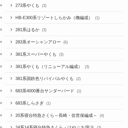
273系やくも
(3)
HB-E300系リゾートしらかみ（橅編成）
(1)
281系はるか
(3)
283系オーシャンアロー
(6)
381系スーパーやくも
(3)
381系やくも（リニューアル編成）
(3)
381系国鉄色リバイバルやくも
(2)
683系4000番台サンダーバード
(1)
683系しらさぎ
(1)
20系寝台特急さくら～長崎・佐世保編成～
(4)
24系14系寝台特急さくら・はやぶさ/富士
(3)