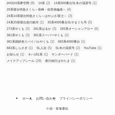
(8)
(2)
(1)
(HO)24系夢空間
14系
14系500番台SL冬の湿原号
(4)
20系寝台特急さくら～長崎・佐世保編成～
(3)
24系14系寝台特急さくら～はやぶさ/富士～
(1)
(5)
24系25形寝台急行銀河
35系4000番台SLやまぐち号
(3)
(3)
(6)
273系やくも
281系はるか
283系オーシャンアロー
(3)
(2)
381系やくも
381系スーパーやくも
(2)
(1)
381系国鉄色リバイバルやくも
683系4000番台
(1)
(5)
(2)
(1)
683系しらさぎ
SL人吉
SL冬の湿原号
YouTube
(1)
(1)
(1)
お知らせ
キハ181系
サンダーバード
(29)
(1)
メイクアップシール
夜行鈍行はやたま
ホーム
お問い合わせ
プライバシーポリシー
©
続・富塚通信.